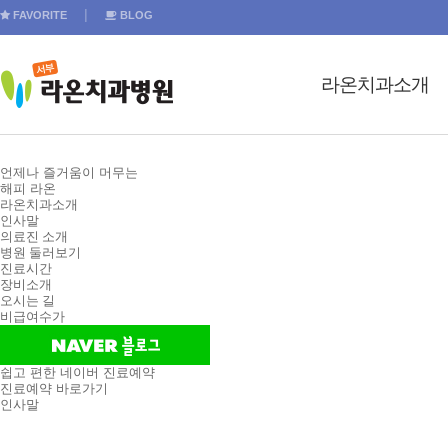
FAVORITE
│
BLOG
라온치과소개
인사말
언제나 즐거움이 머무는
의료진 소개
해피 라온
라온치과소개
인사말
병원 둘러보기
의료진 소개
병원 둘러보기
진료시간
진료시간
장비소개
장비소개
오시는 길
비급여수가
오시는 길
비급여수가
쉽고 편한 네이버 진료예약
진료예약 바로가기
인사말