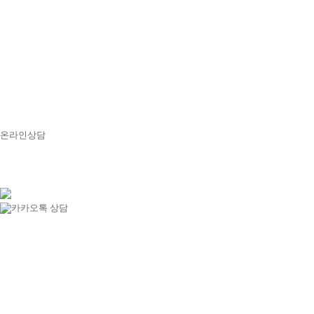
온라인상담
오시는 길
1호선 서부정류장역 1번출구앞
30m