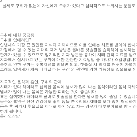
3
실제로 구취가 없는데 자신에게 구취가 있다고 심리적으로 느끼시는 분들도 
구취에 대한 궁금증
구취를 없애려면?
입냄새의 가장 큰 원인은 치석과 치태이므로 이를 없애는 치료를 받아야 합니
가정에서 할 수 있는 치태의 제거 방법은 올바른 칫솔질을 습득하여 실시하는
한계가 있을 수 있으므로 정기적인 치과 방문을 통하여 치태 관리 치료를 받으
치과에서 실시하고 있는 구취에 대한 간단한 치료방법 중 하나가 스켈링입니다
충취로 인한 구취는 수복치료를 받으면 되고, 칫솔질 시 의치를 깨끗이 가볍게
그래도 입냄새가 계속 나타날 때는 구강 외 원인에 의한 가능성도 있으므로 의
자극적인 음식과 흡연, 구취의 관계
치태가 없다 하더라도 섭취한 음식이 냄새가 많이 나는 음식이라면 음식 자체
냄새가 많이 나는 음식은 가능한 피하는 것이 좋습니다.
혹은 섭취했다 하더라도 곧바로 칫솔질을 한다면 냄새를 많이 줄일 수 있습니
음주와 흡연은 전신 건강에도 좋지 않을 뿐 아니라 치태를 보다 많이 형성하게
음주 후 귀가시 칫솔질을 제대로 하지 않고 자는 경우가 대부분이므로 밤 시간
하게 됩니다.
온라인상담
오시는 길
1호선 서부정류장역 1번출구앞
30m