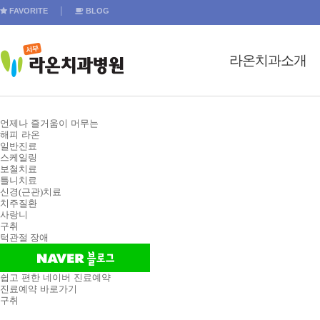
FAVORITE
│
BLOG
라온치과소개
인사말
언제나 즐거움이 머무는
의료진 소개
해피 라온
일반진료
스케일링
병원 둘러보기
보철치료
틀니치료
진료시간
신경(근관)치료
치주질환
장비소개
사랑니
구취
오시는 길
턱관절 장애
비급여수가
쉽고 편한 네이버 진료예약
진료예약 바로가기
구취