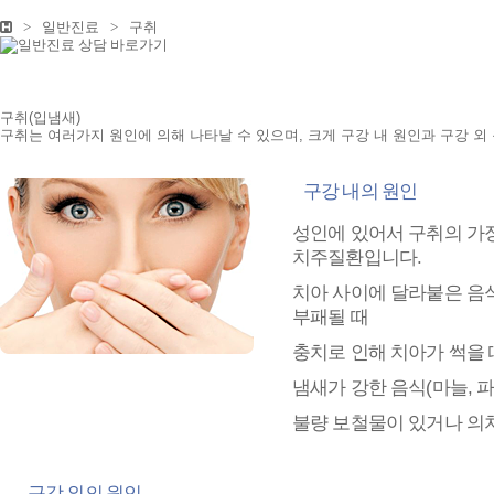
>
일반진료
>
구취
구취(입냄새)
구취는 여러가지 원인에 의해 나타날 수 있으며, 크게
구강 내 원인과 구강 외
구강 내의 원인
성인에 있어서 구취의
가
치주질환
입니다.
치아 사이에 달라붙은 음
부패될 때
충치로 인해 치아가 썩을 
냄새가 강한 음식(마늘, 파
불량 보철물이 있거나 의
구강 외의 원인